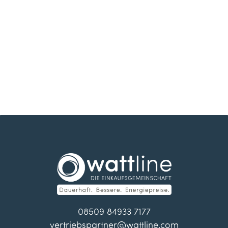
08509 84933 7177
vertriebspartner@wattline.com