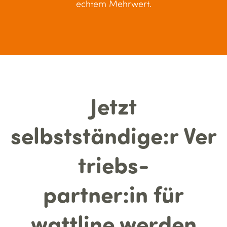
echtem Mehrwert.
Jetzt
selbstständige:r
Ver
triebs-
partner:in
für
wattline werden