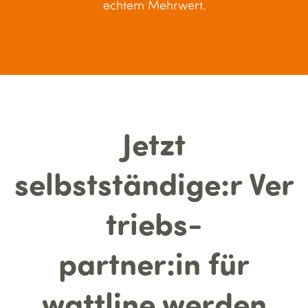
echtem Mehrwert.
Jetzt
selbstständige:r
Ver
triebs-
partner:in
für
wattline werden