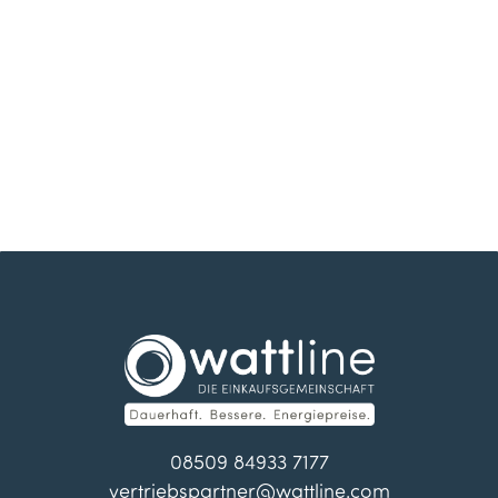
08509 84933 7177
vertriebspartner@wattline.com